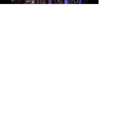
Tel.:
02332-908420
Mobil:
0172-5243622
E-Mail:
info@tsbalsano.de
Alle Kurse der TSB werden über unsere
Zentrale (Gevelsberg) gesteuert.
Tanzschule Balsano
Breitenfelder Str. 30
58285 Gevelsberg
(Zentrale)
DATENSCHUTZ