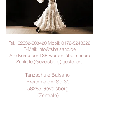
Tel.:
02332-908420
Mobil:
0172-5243622
E-Mail:
info@tsbalsano.de
Alle Kurse der TSB werden über unsere
Zentrale (Gevelsberg) gesteuert.
Tanzschule Balsano
Breitenfelder Str. 30
58285 Gevelsberg
(Zentrale)