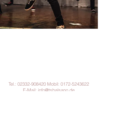
Tel.:
02332-908420
Mobil:
0172-5243622
E-Mail:
info@tsbalsano.de
Alle Kurse der TSB werden über unsere
Zentrale (Gevelsberg) gesteuert.
Tanzschule Balsano
Breitenfelder Str. 30
58285 Gevelsberg
(Zentrale)