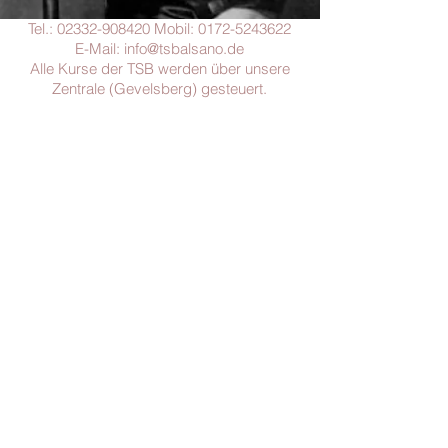
Tel.:
02332-908420
Mobil:
0172-5243622
E-Mail:
info@tsbalsano.de
Alle Kurse der TSB werden über unsere
Zentrale (Gevelsberg) gesteuert.
Tanzschule Balsano
Breitenfelder Str. 30
58285 Gevelsberg
(Zentrale)
DATENSCHUTZ
IMPRESSUM / AGB